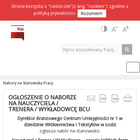
Strona korzysta z "ciasteczek"(z ang. "cookies") zgodnie z
polityką prywatności
.
Rozumiem
Nabory na Stanowiska Pracy
OGŁOSZENIE O NABORZE
NA NAUCZYCIELA /
TRENERA / WYKŁADOWCĘ BCU
Dyrektor Branżowego Centrum Umiejętności nr 1
w
dziedzinie Włókiennictwa i Tekstyliów w Łodzi
ogłasza nabór na stanowisko: