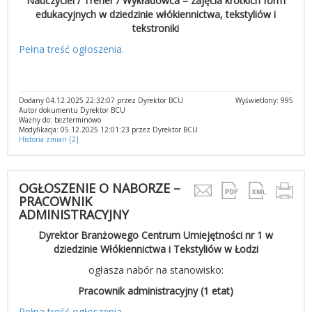
Nauczyciel / Trener / Wykładowca – zajęcia krótkich form
edukacyjnych w dziedzinie włókiennictwa, tekstyliów i
tekstroniki
Pełna treść ogłoszenia.
Dodany 04.12.2025 22:32:07 przez Dyrektor BCU
Wyświetlony: 995
Autor dokumentu Dyrektor BCU
Ważny do: bezterminowo
Modyfikacja: 05.12.2025 12:01:23 przez Dyrektor BCU
Historia zmian [2]
OGŁOSZENIE O NABORZE –
PRACOWNIK
ADMINISTRACYJNY
Dyrektor Branżowego Centrum Umiejętności nr 1 w
dziedzinie Włókiennictwa i Tekstyliów w Łodzi
ogłasza nabór na stanowisko:
Pracownik administracyjny (1 etat)
Pełna treść ogłoszenia.